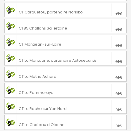
76€
Carquefou
CT Carquefou, partenaire Norisko
91€
76€
Challans
CT85 Challans Sallertaine
91€
76€
Mauges-sur-Loire
CT Montjean-sur-Loire
91€
76€
La Montagne
CT La Montagne, partenaire Autosécurité
91€
69€
La Mothe Achard
CT La Mothe Achard
91€
76€
La Pommeraye
CT La Pommeraye
91€
76€
La Roche sur Yon
CT La Roche sur Yon Nord
91€
76€
Le Chateau d'Olonne
CT Le Chateau d'Olonne
91€