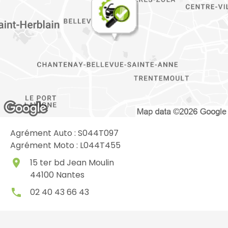
Agrément Auto : S044T097
Agrément Moto : L044T455
place
15 ter bd Jean Moulin
44100
Nantes
local_phone
02 40 43 66 43