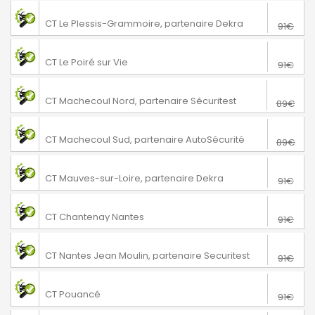
76€
Le Plessis-Grammoire
CT Le Plessis-Grammoire, partenaire Dekra
91€
76€
Le Poiré sur Vie
CT Le Poiré sur Vie
91€
64€
Machecoul-Saint-Même
CT Machecoul Nord, partenaire Sécuritest
89€
74€
Machecoul-Saint-Même
CT Machecoul Sud, partenaire AutoSécurité
89€
74€
Mauves-sur-Loire
CT Mauves-sur-Loire, partenaire Dekra
91€
70€
Nantes
CT Chantenay Nantes
91€
76€
Nantes
CT Nantes Jean Moulin, partenaire Securitest
91€
76€
Pouancé
CT Pouancé
91€