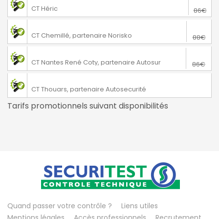
Héric
CT Héric
86€
73€
Chemillé
CT Chemillé, partenaire Norisko
88€
76€
Nantes
CT Nantes René Coty, partenaire Autosur
86€
Thouars
CT Thouars, partenaire Autosecurité
Tarifs promotionnels suivant disponibilités
Quand passer votre contrôle ?
Liens utiles
Mentions légales
Accès professionnels
Recrutement