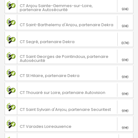
Sainte Gemmes sur Loire
76€
CT Anjou Sainte-Gemmes-sur-Loire,
91€
partenaire Autosécurité
76€
Saint-Barthélemy d'Anjou
CT Saint-Barthelemy d'Anjou, partenaire Dekra
91€
72€
Segré-en-Anjou Bleu
CT Segré, partenaire Dekra
87€
Saint-Georges-de-Pointindoux
76€
CT Saint Georges de Pointindoux, partenaire
91€
Autosécurité
76€
Saint-Hilaire-de-Riez
CT St Hilaire, partenaire Dekra
91€
76€
Thouaré sur Loire
CT Thouaré sur Loire, partenaire Autovision
91€
76€
Verrières-en-Anjou
CT Saint Sylvain d'Anjou, partenaire Securitest
91€
76€
Varades
CT Varades Loireauxence
91€
71€