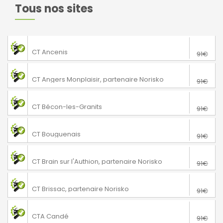
Tous nos sites
76€
Saint-Gereon
CT Ancenis
91€
76€
Angers
CT Angers Monplaisir, partenaire Norisko
91€
76€
Bécon-les-Granits
CT Bécon-les-Granits
91€
76€
Bouguenais
CT Bouguenais
91€
76€
Loire-Authion
CT Brain sur l'Authion, partenaire Norisko
91€
76€
Brissac Loire Aubance
CT Brissac, partenaire Norisko
91€
76€
Angrie
CTA Candé
91€