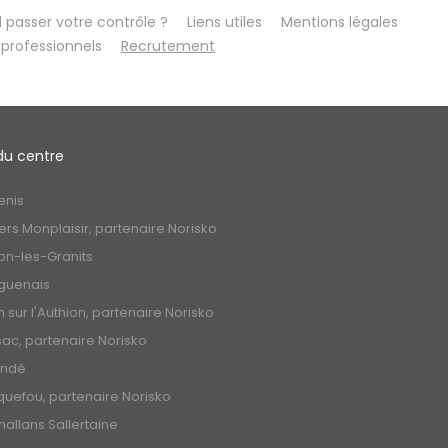
passer votre contrôle ?
Liens utiles
Mentions légales
professionnels
Recrutement
du centre
enis
rs Monplaisir, partenaire Norisko
on-les-Granits
guenais
n sur l'Authion, partenaire Norisko
sac, partenaire Norisko
andé
uefou, partenaire Norisko
allans Sallertaine