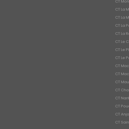
CT Mon
CT La M
CT La 
CT La 
CT La R
CT Le 
CT Le P
CT Le P
CT Mach
CT Mach
CT Mauv
CT Cha
CT Nant
CT Pou
CT Anj
CT Sain