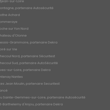
tjean-sur-Loire
ontagne, partenaire Autosécurité
Mothe Achard
Pommeraye
oche sur Yon Nord
Chateau d'Olonne
lessis-Grammoire, partenaire Dekra
oiré sur Vie
ecoul Nord, partenaire Sécuritest
ecoul Sud, partenaire AutoSécurité
es-sur-Loire, partenaire Dekra
ntenay Nantes
es Jean Moulin, partenaire Securitest
ancé
ou Sainte-Gemmes-sur-Loire, partenaire Autosécurité
t-Barthelemy d'Anjou, partenaire Dekra