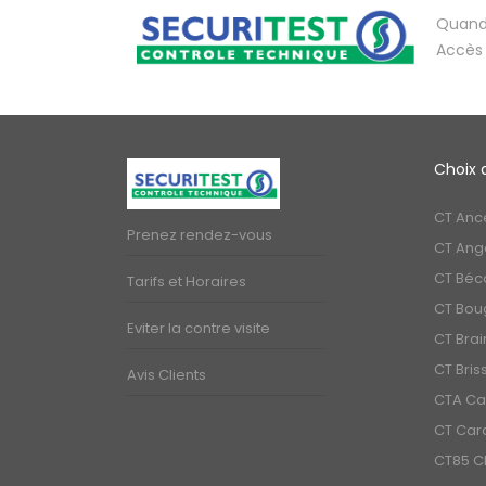
Quand 
Accès 
Choix 
CT Anc
Prenez rendez-vous
CT Ange
CT Béc
Tarifs et Horaires
CT Bou
Eviter la contre visite
CT Brai
CT Bris
Avis Clients
CTA C
CT Carq
CT85 Ch